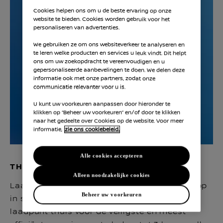
Cookies helpen ons om u de beste ervaring op onze
website te bieden. Cookies worden gebruik voor het
personaliseren van advertenties.
We gebruiken ze om ons websiteverkeer te analyseren en
te leren welke producten en services u leuk vindt. Dit helpt
ons om uw zoekopdracht te vereenvoudigen en u
gepersonaliseerde aanbevelingen te doen. We delen deze
informatie ook met onze partners, zodat onze
communicatie relevanter voor u is.
U kunt uw voorkeuren aanpassen door hieronder te
klikken op “Beheer uw voorkeuren” en/of door te klikken
naar het gedeelte over Cookies op de website. Voor meer
informatie,
zie ons cookiebeleid.
Alle cookies accepteren
THUIS
Alleen noodzakelijke cookies
Laad ’s nachts of overdag op. Laad volledig op
Beheer uw voorkeuren
in slechts 5 uur en 45 minuten met een
laadpunt thuis voor de veiligste en meest