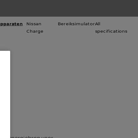
apparaten
Nissan
Bereiksimulator
All
Charge
specifications