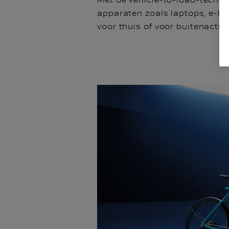
Met de vehicle-to-load-techno
apparaten zoals laptops, e-bi
voor thuis of voor buitenactiv