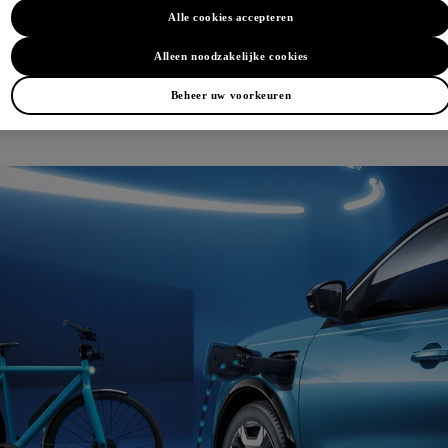
logie kun je je elektrische MICRA gebruiken als mobi
Alle cookies accepteren
kes en minikoelkasten. De accu levert tot 3.600 Watt
iteiten zoals kamperen.
Alleen noodzakelijke cookies
Beheer uw voorkeuren