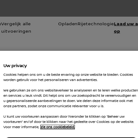
Laad uw 
n
Vergelijk alle
Opladen
Rijetechnologie
op
uitvoeringen
Uw privacy
pparaten van stroom
Cookies helpen ons om u de beste ervaring op onze website te bieden. Cookies
worden gebruik voor het personaliseren van advertenties.
We gebruiken ze om ons websiteverkeer te analyseren en te leren welke producten
en services u leuk vindt. Dit helpt ons om uw zoekopdracht te vereenvoudigen en
u gepersonaliseerde aanbevelingen te doen. We delen deze informatie ook met
onze partners, zodat onze communicatie relevanter voor u is.
U kunt uw voorkeuren aanpassen door hieronder te klikken op “Beheer uw
voorkeuren” en/of door te klikken naar het gedeelte over Cookies op de website.
Voor meer informatie,
zie ons cookiebeleid.